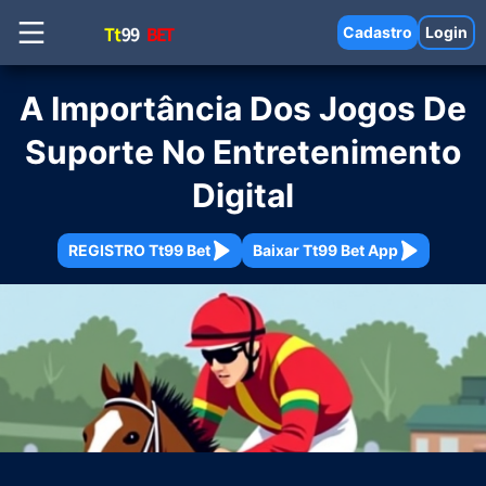
Cadastro
Login
A Importância Dos Jogos De
Suporte No Entretenimento
Digital
REGISTRO Tt99 Bet
Baixar Tt99 Bet App